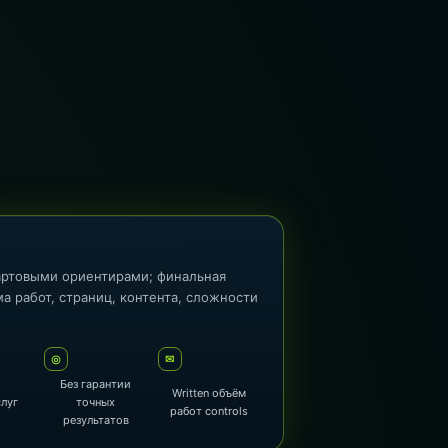
артовыми ориентирами; финальная
а работ, страниц, контента, сложности
◎
✉
Без гарантии
Written объём
слуг
точных
работ controls
результатов