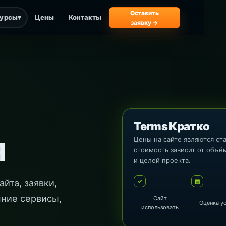
Оставить
сурсы
▾
Цены
Контакты
заявку →
Terms Кратко
я
Цены на сайте являются ст
стоимость зависит от объём
и целей проекта.
йта, заявки,
✓
▤
нние сервисы,
Сайт
Оценка у
использовать